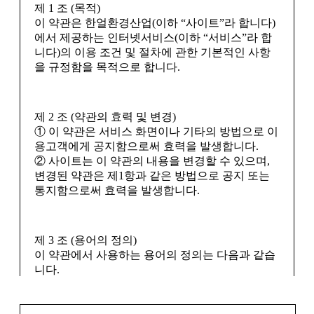
제 1 조 (목적)
자가 전기통신서비스를 중지하는 등 기타 불가항
■ 개인정보의 보유 및 이용기간
이 약관은 한얼환경산업(이하 “사이트”라 합니다)
력적 사유가 있는 경우에는 서비스의 전부 또는 일
회사는 개인정보 수집 및 이용목적이 달성된 후에
에서 제공하는 인터넷서비스(이하 “서비스”라 합
부를 제한하거나 정지할 수 있습니다.
는 예외 없이 해당 정보를 지체 없이 파기합니다.
니다)의 이용 조건 및 절차에 관한 기본적인 사항
② 사이트는 제1항의 규정에 의하여 서비스의 이
을 규정함을 목적으로 합니다.
용을 제한하거나 정지할 때에는 그 사유 및 제한기
■ 개인정보의 파기절차 및 방법
간 등을 지체없이 회원에게 알려야 합니다.
회사는 원칙적으로 개인정보 수집 및 이용목적이
달성된 후에는 해당 정보를 지체없이 파기합니다.
파기절차 및 방법은 다음과 같습니다.
제 2 조 (약관의 효력 및 변경)
① 이 약관은 서비스 화면이나 기타의 방법으로 이
제5장 계약사항의 변경, 해지
ο 파기절차
용고객에게 공지함으로써 효력을 발생합니다.
회원님이 회원가입 등을 위해 입력하신 정보는 목
② 사이트는 이 약관의 내용을 변경할 수 있으며,
적이 달성된 후 별도의 DB로 옮겨져(종이의 경우
변경된 약관은 제1항과 같은 방법으로 공지 또는
제 12 조 (정보의 변경)
별도의 서류함) 내부 방침 및 기타 관련 법령에 의
통지함으로써 효력을 발생합니다.
회원이 주소, 비밀번호 등 고객정보를 변경하고자
한 정보보호 사유에 따라(보유 및 이용기간 참조)
하는 경우에는 홈페이지의 회원정보 변경 서비스
일정 기간 저장된 후 파기되어집니다. 별도 DB로
를 이용하여 변경할 수 있습니다.
옮겨진 개인정보는 법률에 의한 경우가 아니고서
제 3 조 (용어의 정의)
는 보유되어지는 이외의 다른 목적으로 이용되지
이 약관에서 사용하는 용어의 정의는 다음과 같습
않습니다.
니다.
제 13 조 (계약사항의 해지)
ο 파기방법
① 회원 : 사이트와 서비스 이용계약을 체결하거나
회원은 서비스 이용계약을 해지할 수 있으며, 해지
– 전자적 파일형태로 저장된 개인정보는 기록을
이용자 아이디(ID)를 부여받은 개인 또는 단체를
할 경우에는 본인이 직접 서비스를 통하거나 전화
재생할 수 없는 기술적 방법을 사용하여 삭제합니
말합니다.