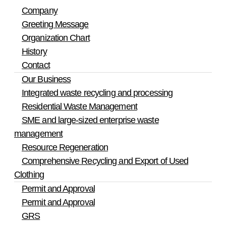
승낙을 거부할 수 있습니다.
한얼환경산업의 웹사이트를 운영하는데 이용되는
Company
가. 다른 개인(사이트)의 명의를 사용하여 신청한
서버가 귀하의 브라우저에 보내는 아주 작은 텍스
Greeting Message
경우
트 파일로서 귀하의 컴퓨터 하드디스크에 저장됩
나. 이용자 정보를 허위로 기재하여 신청한 경우
Organization Chart
니다. 회사은(는) 다음과 같은 목적을 위해 쿠키를
다. 사회의 안녕질서 또는 미풍양속을 저해할 목적
사용합니다.
History
으로 신청한 경우
Contact
라. 기타 사이트 소정의 이용신청요건을 충족하지
▶ 쿠키 등 사용 목적
못하는 경우
Our Business
– 회원과 비회원의 접속 빈도나 방문 시간 등을 분
석, 이용자의 취향과 관심분야를 파악 및 자취 추
Integrated waste recycling and processing
적, 각종 이벤트 참여 정도 및 방문 회수 파악 등을
Residential Waste Management
통한 타겟 마케팅 및 개인 맞춤 서비스 제공 귀하
제 7 조 (이용자정보의 변경)
SME and large-sized enterprise waste
는 쿠키 설치에 대한 선택권을 가지고 있습니다.
회원은 이용 신청시에 기재했던 회원정보가 변경
따라서, 귀하는 웹브라우저에서 옵션을 설정함으
management
되었을 경우에는, 온라인으로 수정하여야 하며 변
로써 모든 쿠키를 허용하거나, 쿠키가 저장될 때마
경하지 않음으로 인하여 발생되는 모든 문제의 책
Resource Regeneration
다 확인을 거치거나, 아니면 모든 쿠키의 저장을
임은 회원에게 있습니다.
Comprehensive Recycling and Export of Used
거부할 수도 있습니다.
Clothing
▶ 쿠키 설정 거부 방법
Permit and Approval
제 3 장 계약 당사자의 의무
예: 쿠키 설정을 거부하는 방법으로는 회원님이 사
Permit and Approval
용하시는 웹 브라우저의 옵션을 선택함으로써 모
든 쿠키를 허용하거나 쿠키를 저장할 때마다 확인
GRS
을 거치거나, 모든 쿠키의 저장을 거부할 수 있습