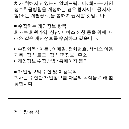
치가 취해지고 있는지 알려드립니다. 회사는 개인
정보취급방침을 개정하는 경우 웹사이트 공지사
제 4 장 서비스 제공 및 이용
항(또는 개별공지)을 통하여 공지할 것입니다.
■ 수집하는 개인정보 항목
회사는 회원가입, 상담, 서비스 신청 등을 위해 아
제 10 조 (회원 아이디(ID)와 비밀번호 관리에 대한
래와 같은 개인정보를 수집하고 있습니다.
회원의 의무)
① 아이디(ID)와 비밀번호에 대한 모든 관리는 회
ο 수집항목 : 이름 , 이메일, 전화번호, 서비스 이용
원에게 책임이 있습니다. 회원에게 부여된 아이디
기록 , 접속 로그 , 접속 IP 정보 , 주소
(ID)와 비밀번호의 관리소홀, 부정사용에 의하여
ο 개인정보 수집방법 : 홈페이지 문의
발생하는 모든 결과에 대한 전적인 책임은 회원에
게 있습니다.
■ 개인정보의 수집 및 이용목적
② 자신의 아이디(ID)가 부정하게 사용된 경우 또
회사는 수집한 개인정보를 다음의 목적을 위해 활
는 기타 보안 위반에 대하여, 회원은 반드시 사이
용합니다.
트에 그 사실을 통보해야 합니다.
ο 회원 관리
회원제 서비스 이용에 따른 본인확인 , 개인 식별 ,
만14세 미만 아동 개인정보 수집 시 법정 대리인
제 11 조 (서비스 제한 및 정지)
제 1 장 총 칙
동의여부 확인 , 고지사항 전달
① 사이트는 전시, 사변, 천재지변 또는 이에 준하
ο 마케팅 및 광고에 활용 접속 빈도 파악 또는 회원
는 국가비상사태가 발생하거나 발생할 우려가 있
의 서비스 이용에 대한 통계
는 경우와 전기통신사업법에 의한 기간통신 사업