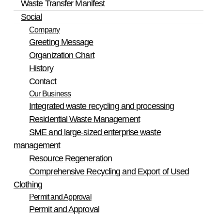
제 8 조 (사이트의 의무)
Waste Transfer Manifest
니다.
① 사이트는 회원에게 각 호의 서비스를 제공합니
Social
다.
설정방법 예(인터넷 익스플로어의 경우)
Company
가. 신규서비스와 도메인 정보에 대한 뉴스레터 발
: 웹 브라우저 상단의 도구 > 인터넷 옵션 > 개인정
Greeting Message
송
보
나. 추가 도메인 등록시 개인정보 자동 입력
Organization Chart
단, 귀하께서 쿠키 설치를 거부하였을 경우 서비스
다. 도메인 등록, 관리를 위한 각종 부가서비스
제공에 어려움이 있을 수 있습니다.
History
② 사이트는 서비스 제공과 관련하여 취득한 회원
Contact
의 개인정보를 회원의 동의없이 타인에게 누설, 공
■ 개인정보에 관한 민원서비스
개 또는 배포할 수 없으며, 서비스관련 업무 이외
Our Business
회사는 고객의 개인정보를 보호하고 개인정보와
의 상업적 목적으로 사용할 수 없습니다. 단, 다음
관련한 불만을 처리하기 위하여 아래와 같이 관련
Integrated waste recycling and processing
각 호의 1에 해당하는 경우는 예외입니다.
부서 및 개인정보관리책임자를 지정하고 있습니
Residential Waste Management
가. 전기통신기본법 등 법률의 규정에 의해 국가기
다.
SME and large-sized enterprise waste
관의 요구가 있는 경우
개인정보관리책임자 성명 : 장봉순
나. 범죄에 대한 수사상의 목적이 있거나 정보통신
management
전화번호 : 032-288-5425
윤리 위원회의 요청이 있는 경우
Resource Regeneration
이메일 : info@hanoleco.com
다. 기타 관계법령에서 정한 절차에 따른 요청이
Comprehensive Recycling and Export of Used
귀하께서는 회사의 서비스를 이용하시며 발생하
있는 경우
Clothing
는 모든 개인정보보호 관련 민원을 개인정보관리
③ 사이트는 이 약관에서 정한 바에 따라 지속적,
책임자 혹은 담당부서로 신고하실 수 있습니다. 회
안정적으로 서비스를 제공할 의무가 있습니다.
Permit and Approval
사는 이용자들의 신고사항에 대해 신속하게 충분
Permit and Approval
한 답변을 드릴 것입니다.