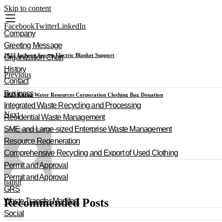
Skip to content
Facebook
Twitter
LinkedIn
Company
Greeting Message
2023 Incheon Seo-gu Electric Blanket Support
Organization Chart
History
Previous
Contact
Business
2023 Korea Water Resources Corporation Clothing Bag Donation
Integrated Waste Recycling and Processing
Next
Residential Waste Management
SME and Large-sized Enterprise Waste Management
Resource Regeneration
Comprehensive Recycling and Export of Used Clothing
Permit and Approval
Permit and Approval
hanol
GRS
Recommended Posts
Waste Transfer Manifest
Social