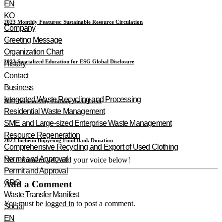
EN
KO
2023 Monthly Features: Sustainable Resource Circulation
Company
Greeting Message
Organization Chart
2023 Specialized Education for ESG Global Disclosure
History
Contact
Business
Integrated Waste Recycling and Processing
2023 Bucheon City Clothing Swap Event
Residential Waste Management
SME and Large-sized Enterprise Waste Management
Resource Regeneration
2023 Incheon Bupyeong Food Bank Donation
Comprehensive Recycling and Export of Used Clothing
Permit and Approval
No comment yet, add your voice below!
Permit and Approval
GRS
Add a Comment
Waste Transfer Manifest
You must be
logged in
to post a comment.
Social
EN