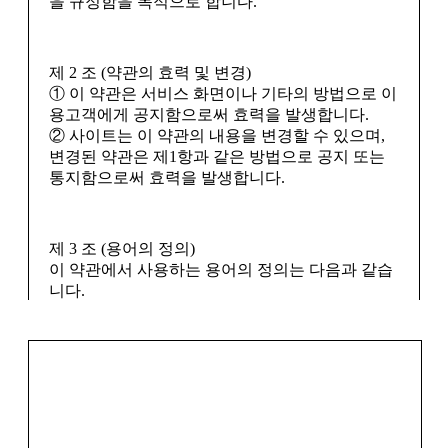
을 규정함을 목적으로 합니다.
■ 개인정보의 파기절차 및 방법
회사는 원칙적으로 개인정보 수집 및 이용목적이
달성된 후에는 해당 정보를 지체없이 파기합니다.
파기절차 및 방법은 다음과 같습니다.
제 2 조 (약관의 효력 및 변경)
① 이 약관은 서비스 화면이나 기타의 방법으로 이
ο 파기절차
용고객에게 공지함으로써 효력을 발생합니다.
회원님이 회원가입 등을 위해 입력하신 정보는 목
② 사이트는 이 약관의 내용을 변경할 수 있으며,
적이 달성된 후 별도의 DB로 옮겨져(종이의 경우
변경된 약관은 제1항과 같은 방법으로 공지 또는
별도의 서류함) 내부 방침 및 기타 관련 법령에 의
통지함으로써 효력을 발생합니다.
한 정보보호 사유에 따라(보유 및 이용기간 참조)
일정 기간 저장된 후 파기되어집니다. 별도 DB로
옮겨진 개인정보는 법률에 의한 경우가 아니고서
제 3 조 (용어의 정의)
는 보유되어지는 이외의 다른 목적으로 이용되지
이 약관에서 사용하는 용어의 정의는 다음과 같습
않습니다.
니다.
ο 파기방법
① 회원 : 사이트와 서비스 이용계약을 체결하거나
– 전자적 파일형태로 저장된 개인정보는 기록을
이용자 아이디(ID)를 부여받은 개인 또는 단체를
재생할 수 없는 기술적 방법을 사용하여 삭제합니
말합니다.
다.
② 신청자 : 회원가입을 신청하는 개인 또는 단체
를 말합니다.
■ 개인정보 제공
③ 아이디(ID) : 회원의 식별과 서비스 이용을 위하
회사는 이용자의 개인정보를 원칙적으로 외부에
여 회원이 정하고 사이트가 승인하는 문자와 숫자