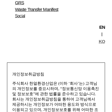
GRS
기타 개인정보침해에 대한 신고나 상담이 필요하
제 9 조 (회원의 의무)
Waste Transfer Manifest
신 경우에는 아래 기관에 문의하시기 바랍니다.
① 회원은 서비스 이용 시 다음 각 호의 행위를 하
Social
지 않아야 합니다.
1.대검찰청 사이버수사과 (cybercid.spo.go.kr)
가. 다른 회원의 ID를 부정하게 사용하는 행위
2.경찰청 사이버테러대응센터 (www.ctrc.go.kr/02-
EN
나. 서비스에서 얻은 정보를 사이트의 사전승낙 없
392-0330
이 회원의 이용 이외의 목적으로 복제하거나 이를
l
변경, 출판 및 방송 등에 사용하거나 타인에게 제
KO
공하는 행위
다. 사이트의 저작권, 타인의 저작권 등 기타 권리
를 침해하는 행위
라. 공공질서 및 미풍양속에 위반되는 내용의 정
보, 문장, 도형 등을 타인에게 유포하는 행위
마. 범죄와 결부된다고 객관적으로 판단되는 행위
개인정보취급방침
바. 기타 관계법령에 위배되는 행위
② 회원은 관계법령, 이 약관에서 규정하는 사항,
주식회사 한얼환경산업은 (이하 ‘회사’는) 고객님
서비스 이용 안내 및 주의 사항을 준수하여야 합니
의 개인정보를 중요시하며, “정보통신망 이용촉진
다.
및 정보보호”에 관한 법률을 준수하고 있습니다.
③ 회원은 내용별로 사이트가 서비스 공지사항에
회사는 개인정보취급방침을 통하여 고객님께서
게시하거나 별도로 공지한 이용 제한 사항을 준수
제공하시는 개인정보가 어떠한 용도와 방식으로
하여야 합니다.
이용되고 있으며, 개인정보보호를 위해 어떠한 조