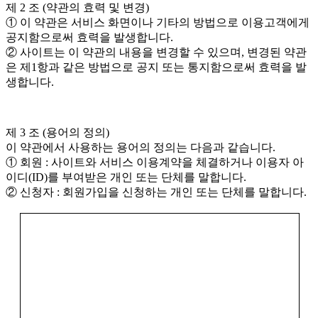
■ 개인정보의 파기절차 및 방법
제 2 조 (약관의 효력 및 변경)
회사는 원칙적으로 개인정보 수집 및 이용목적이
① 이 약관은 서비스 화면이나 기타의 방법으로 이용고객에게
달성된 후에는 해당 정보를 지체없이 파기합니다.
공지함으로써 효력을 발생합니다.
파기절차 및 방법은 다음과 같습니다.
② 사이트는 이 약관의 내용을 변경할 수 있으며, 변경된 약관
은 제1항과 같은 방법으로 공지 또는 통지함으로써 효력을 발
ο 파기절차
생합니다.
회원님이 회원가입 등을 위해 입력하신 정보는 목
적이 달성된 후 별도의 DB로 옮겨져(종이의 경우
별도의 서류함) 내부 방침 및 기타 관련 법령에 의
제 3 조 (용어의 정의)
한 정보보호 사유에 따라(보유 및 이용기간 참조)
이 약관에서 사용하는 용어의 정의는 다음과 같습니다.
일정 기간 저장된 후 파기되어집니다. 별도 DB로
① 회원 : 사이트와 서비스 이용계약을 체결하거나 이용자 아
옮겨진 개인정보는 법률에 의한 경우가 아니고서
이디(ID)를 부여받은 개인 또는 단체를 말합니다.
는 보유되어지는 이외의 다른 목적으로 이용되지
② 신청자 : 회원가입을 신청하는 개인 또는 단체를 말합니다.
않습니다.
③ 아이디(ID) : 회원의 식별과 서비스 이용을 위하여 회원이
ο 파기방법
정하고 사이트가 승인하는 문자와 숫자의 조합을 말합니다.
– 전자적 파일형태로 저장된 개인정보는 기록을
④ 비밀번호 : 회원이 부여 받은 아이디(ID)와 일치된 회원임을
재생할 수 없는 기술적 방법을 사용하여 삭제합니
확인하고, 회원 자신의 비밀을 보호하기 위하여 회원이 정한
다.
문자와 숫자의 조합을 말합니다.
⑤ 해지 : 사이트 또는 회원이 서비스 이용계약을 취소하는 것
■ 개인정보 제공
을 말합니다.
회사는 이용자의 개인정보를 원칙적으로 외부에