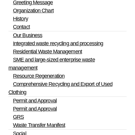
Greeting Message
한얼환경산업의 웹사이트를 운영하는데 이용되는
발생되는 모든 문제의 책임은 회원에게 있습니다.
Organization Chart
서버가 귀하의 브라우저에 보내는 아주 작은 텍스
트 파일로서 귀하의 컴퓨터 하드디스크에 저장됩
History
니다. 회사은(는) 다음과 같은 목적을 위해 쿠키를
제 3 장 계약 당사자의 의무
Contact
사용합니다.
Our Business
▶ 쿠키 등 사용 목적
Integrated waste recycling and processing
– 회원과 비회원의 접속 빈도나 방문 시간 등을 분
제 8 조 (사이트의 의무)
Residential Waste Management
석, 이용자의 취향과 관심분야를 파악 및 자취 추
① 사이트는 회원에게 각 호의 서비스를 제공합니다.
SME and large-sized enterprise waste
적, 각종 이벤트 참여 정도 및 방문 회수 파악 등을
가. 신규서비스와 도메인 정보에 대한 뉴스레터 발송
통한 타겟 마케팅 및 개인 맞춤 서비스 제공 귀하
나. 추가 도메인 등록시 개인정보 자동 입력
management
는 쿠키 설치에 대한 선택권을 가지고 있습니다.
다. 도메인 등록, 관리를 위한 각종 부가서비스
Resource Regeneration
따라서, 귀하는 웹브라우저에서 옵션을 설정함으
② 사이트는 서비스 제공과 관련하여 취득한 회원의 개인정보
Comprehensive Recycling and Export of Used
로써 모든 쿠키를 허용하거나, 쿠키가 저장될 때마
를 회원의 동의없이 타인에게 누설, 공개 또는 배포할 수 없으
다 확인을 거치거나, 아니면 모든 쿠키의 저장을
Clothing
며, 서비스관련 업무 이외의 상업적 목적으로 사용할 수 없습
거부할 수도 있습니다.
니다. 단, 다음 각 호의 1에 해당하는 경우는 예외입니다.
Permit and Approval
가. 전기통신기본법 등 법률의 규정에 의해 국가기관의 요구가
Permit and Approval
▶ 쿠키 설정 거부 방법
있는 경우
예: 쿠키 설정을 거부하는 방법으로는 회원님이 사
GRS
나. 범죄에 대한 수사상의 목적이 있거나 정보통신윤리 위원회
용하시는 웹 브라우저의 옵션을 선택함으로써 모
의 요청이 있는 경우
Waste Transfer Manifest
든 쿠키를 허용하거나 쿠키를 저장할 때마다 확인
다. 기타 관계법령에서 정한 절차에 따른 요청이 있는 경우
Social
을 거치거나, 모든 쿠키의 저장을 거부할 수 있습