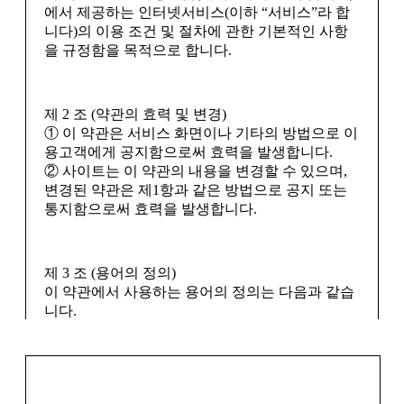
회사는 개인정보 수집 및 이용목적이 달성된 후에
에서 제공하는 인터넷서비스(이하 “서비스”라 합
원이 다음 각 항의 1에 해당하여 이용계약을 해지하고자 할 경
는 예외 없이 해당 정보를 지체 없이 파기합니다.
니다)의 이용 조건 및 절차에 관한 기본적인 사항
우에는 해지조치 7일전까지 그 뜻을 이용고객에게 통지하여
을 규정함을 목적으로 합니다.
소명할 기회를 주어야 합니다.
■ 개인정보의 파기절차 및 방법
① 이용고객이 이용제한 규정을 위반하거나 그 이용제한 기간
회사는 원칙적으로 개인정보 수집 및 이용목적이
내에 제한 사유를 해소하지 않는 경우
달성된 후에는 해당 정보를 지체없이 파기합니다.
② 정보통신윤리위원회가 이용해지를 요구한 경우
파기절차 및 방법은 다음과 같습니다.
제 2 조 (약관의 효력 및 변경)
③ 이용고객이 정당한 사유 없이 의견진술에 응하지 아니한 경
① 이 약관은 서비스 화면이나 기타의 방법으로 이
ο 파기절차
우
용고객에게 공지함으로써 효력을 발생합니다.
회원님이 회원가입 등을 위해 입력하신 정보는 목
④ 타인 명의로 신청을 하였거나 신청서 내용의 허위 기재 또
② 사이트는 이 약관의 내용을 변경할 수 있으며,
적이 달성된 후 별도의 DB로 옮겨져(종이의 경우
는 허위서류를 첨부하여 이용계약을 체결한 경우
변경된 약관은 제1항과 같은 방법으로 공지 또는
별도의 서류함) 내부 방침 및 기타 관련 법령에 의
사이트는 상기 규정에 의하여 해지된 이용고객에 대해서는 별
통지함으로써 효력을 발생합니다.
한 정보보호 사유에 따라(보유 및 이용기간 참조)
도로 정한 기간동안 가입을 제한할 수 있습니다.
일정 기간 저장된 후 파기되어집니다. 별도 DB로
옮겨진 개인정보는 법률에 의한 경우가 아니고서
제 3 조 (용어의 정의)
는 보유되어지는 이외의 다른 목적으로 이용되지
제6장 손해배상
이 약관에서 사용하는 용어의 정의는 다음과 같습
않습니다.
니다.
ο 파기방법
① 회원 : 사이트와 서비스 이용계약을 체결하거나
– 전자적 파일형태로 저장된 개인정보는 기록을
이용자 아이디(ID)를 부여받은 개인 또는 단체를
제 14 조 (면책조항)
재생할 수 없는 기술적 방법을 사용하여 삭제합니
말합니다.
① 사이트는 회원이 서비스 제공으로부터 기대되는 이익을 얻
다.
② 신청자 : 회원가입을 신청하는 개인 또는 단체
지 못하였거나 서비스 자료에 대한 취사선택 또는 이용으로 발