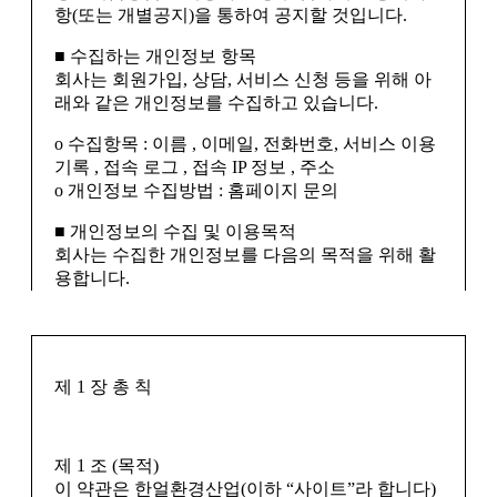
기타 불가항력적 사유가 있는 경우에는 서비스의 전부 또는 일
항(또는 개별공지)을 통하여 공지할 것입니다.
부를 제한하거나 정지할 수 있습니다.
② 사이트는 제1항의 규정에 의하여 서비스의 이용을 제한하
■ 수집하는 개인정보 항목
거나 정지할 때에는 그 사유 및 제한기간 등을 지체없이 회원
회사는 회원가입, 상담, 서비스 신청 등을 위해 아
에게 알려야 합니다.
래와 같은 개인정보를 수집하고 있습니다.
ο 수집항목 : 이름 , 이메일, 전화번호, 서비스 이용
기록 , 접속 로그 , 접속 IP 정보 , 주소
제5장 계약사항의 변경, 해지
ο 개인정보 수집방법 : 홈페이지 문의
■ 개인정보의 수집 및 이용목적
제 12 조 (정보의 변경)
회사는 수집한 개인정보를 다음의 목적을 위해 활
회원이 주소, 비밀번호 등 고객정보를 변경하고자 하는 경우에
용합니다.
는 홈페이지의 회원정보 변경 서비스를 이용하여 변경할 수 있
ο 회원 관리
습니다.
회원제 서비스 이용에 따른 본인확인 , 개인 식별 ,
만14세 미만 아동 개인정보 수집 시 법정 대리인
제 1 장 총 칙
동의여부 확인 , 고지사항 전달
제 13 조 (계약사항의 해지)
ο 마케팅 및 광고에 활용 접속 빈도 파악 또는 회원
회원은 서비스 이용계약을 해지할 수 있으며, 해지할 경우에는
의 서비스 이용에 대한 통계
본인이 직접 서비스를 통하거나 전화 또는 온라인 등으로 사이
제 1 조 (목적)
트에 해지신청을 하여야 합니다. 사이트는 해지신청이 접수된
■ 개인정보의 보유 및 이용기간
이 약관은 한얼환경산업(이하 “사이트”라 합니다)
당일부터 해당 회원의 서비스 이용을 제한합니다. 사이트는 회