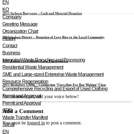
EN
KO
2015 Incheon Bupyeong – Cash and Material Donation
Company
Greeting Message
Organization Chart
2015 Galsan District – Donation of Love Rice to the Local Community
History
Contact
Business
Integrated Waste Recycling and Processing
2015 Korea Eco-Friendly Expo Participation
Residential Waste Management
SME and Large-sized Enterprise Waste Management
Resource Regeneration
2015 Bookstore 1300k – Conducting ‘Upcycling Eco Bag Making’ Class
Comprehensive Recycling and Export of Used Clothing
Permit and Approval
No comment yet, add your voice below!
Permit and Approval
GRS
Add a Comment
Waste Transfer Manifest
You must be
logged in
to post a comment.
Social
EN