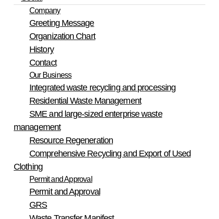
③ 사이트는 이 약관에서 정한 바에 따라 지속적, 안정적으로
니다.
Company
서비스를 제공할 의무가 있습니다.
Greeting Message
설정방법 예(인터넷 익스플로어의 경우)
Organization Chart
: 웹 브라우저 상단의 도구 > 인터넷 옵션 > 개인정
제 9 조 (회원의 의무)
보
History
① 회원은 서비스 이용 시 다음 각 호의 행위를 하지 않아야 합
단, 귀하께서 쿠키 설치를 거부하였을 경우 서비스
Contact
니다.
제공에 어려움이 있을 수 있습니다.
Our Business
가. 다른 회원의 ID를 부정하게 사용하는 행위
■ 개인정보에 관한 민원서비스
Integrated waste recycling and processing
나. 서비스에서 얻은 정보를 사이트의 사전승낙 없이 회원의
회사는 고객의 개인정보를 보호하고 개인정보와
이용 이외의 목적으로 복제하거나 이를 변경, 출판 및 방송 등
Residential Waste Management
관련한 불만을 처리하기 위하여 아래와 같이 관련
에 사용하거나 타인에게 제공하는 행위
SME and large-sized enterprise waste
부서 및 개인정보관리책임자를 지정하고 있습니
다. 사이트의 저작권, 타인의 저작권 등 기타 권리를 침해하는
management
다.
행위
라. 공공질서 및 미풍양속에 위반되는 내용의 정보, 문장, 도형
Resource Regeneration
개인정보관리책임자 성명 : 장봉순
등을 타인에게 유포하는 행위
Comprehensive Recycling and Export of Used
전화번호 : 032-288-5425
마. 범죄와 결부된다고 객관적으로 판단되는 행위
이메일 : info@hanoleco.com
Clothing
바. 기타 관계법령에 위배되는 행위
귀하께서는 회사의 서비스를 이용하시며 발생하
Permit and Approval
② 회원은 관계법령, 이 약관에서 규정하는 사항, 서비스 이용
는 모든 개인정보보호 관련 민원을 개인정보관리
안내 및 주의 사항을 준수하여야 합니다.
Permit and Approval
책임자 혹은 담당부서로 신고하실 수 있습니다. 회
③ 회원은 내용별로 사이트가 서비스 공지사항에 게시하거나
GRS
사는 이용자들의 신고사항에 대해 신속하게 충분
별도로 공지한 이용 제한 사항을 준수하여야 합니다.
한 답변을 드릴 것입니다.
Waste Transfer Manifest