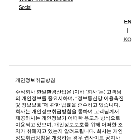
기타 개인정보침해에 대한 신고나 상담이 필요하
Social
신 경우에는 아래 기관에 문의하시기 바랍니다.
제 4 장 서비스 제공 및 이용
EN
1.대검찰청 사이버수사과 (cybercid.spo.go.kr)
2.경찰청 사이버테러대응센터 (www.ctrc.go.kr/02-
l
392-0330
KO
제 10 조 (회원 아이디(ID)와 비밀번호 관리에 대한 회원의 의
무)
① 아이디(ID)와 비밀번호에 대한 모든 관리는 회원에게 책임
이 있습니다. 회원에게 부여된 아이디(ID)와 비밀번호의 관리
소홀, 부정사용에 의하여 발생하는 모든 결과에 대한 전적인
책임은 회원에게 있습니다.
② 자신의 아이디(ID)가 부정하게 사용된 경우 또는 기타 보안
개인정보취급방침
위반에 대하여, 회원은 반드시 사이트에 그 사실을 통보해야
주식회사 한얼환경산업은 (이하 ‘회사’는) 고객님
합니다.
의 개인정보를 중요시하며, “정보통신망 이용촉진
및 정보보호”에 관한 법률을 준수하고 있습니다.
회사는 개인정보취급방침을 통하여 고객님께서
제 11 조 (서비스 제한 및 정지)
제공하시는 개인정보가 어떠한 용도와 방식으로
① 사이트는 전시, 사변, 천재지변 또는 이에 준하는 국가비상
이용되고 있으며, 개인정보보호를 위해 어떠한 조
사태가 발생하거나 발생할 우려가 있는 경우와 전기통신사업
치가 취해지고 있는지 알려드립니다. 회사는 개인
법에 의한 기간통신 사업자가 전기통신서비스를 중지하는 등
정보취급방침을 개정하는 경우 웹사이트 공지사