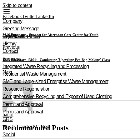
Skip to content
Facebook
Twitter
LinkedIn
Company
Greeting Message
2016 Bupyeong - Support for Afternoon Care Center for Youth
Organization Chart
History
Previous
Contact
Business
2015 Bookstore 1300k - Conducting 'Upcycling Eco Bag Making' Class
Integrated Waste Recycling and Processing
Next
Residential Waste Management
SME and Large-sized Enterprise Waste Management
Resource Regeneration
Comprehensive Recycling and Export of Used Clothing
Permit and Approval
Permit and Approval
hanol
GRS
Recommended Posts
Waste Transfer Manifest
Social