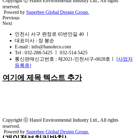
Copyright ⓒ Hanol Environmental Industry Ltd., All rights
reserved.
Powerd by
Superbee Global Design Group.
Previous
Next
인천시 서구 완정로 65번안길 40 ㅣ
대표이사 : 장 봉순
E-mail : info@hanoleco.com
Tel : 032-288-5425 ㅣ 032-514-5425
통신판매신고번호 : 제2021-인천서구-0028호ㅣ
[사업자
등록증]
여기에 제목 텍스트 추가
Copyright ⓒ Hanol Environmental Industry Ltd., All rights
reserved.
Powerd by
Superbee Global Design Group.